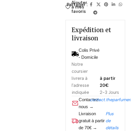
Ajouter
Partager :
à mes
favoris
Expédition et
livraison
Colis Privé
- Domicile
Notre
coursier
livrera à
à partir
l'adresse
20€
indiquée
2-3 Jours
Contactez-
contact.theparfume
nous →
Livraison
Plus
gratuit à partir
de
de 70€ →
détails