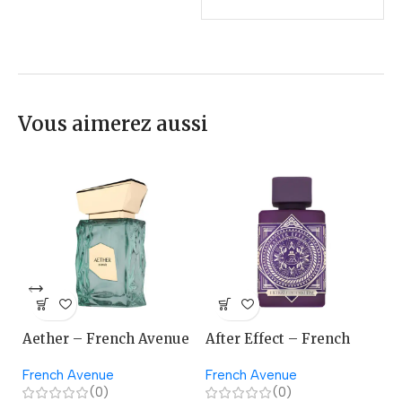
Vous aimerez aussi
Aether – French Avenue
After Effect – French
A
Avenue
French Avenue
French Avenue
La
(0)
(0)