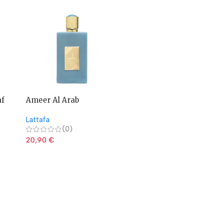
af
Ameer Al Arab
Ameerat Al Arab Asdaaf
Imperium Asdaaf
– Lattafa
Lattafa
Lattafa
(0)
(0)
20,90
€
20,90
€