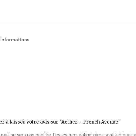
 informations
er à laisser votre avis sur “Aether – French Avenue”
mail ne sera pas publiée.
Les champs obligatoires sont indiqués