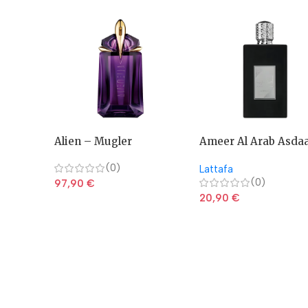
Alien – Mugler
Ameer Al Arab Asda
(0)
Lattafa
(0)
97,90
€
20,90
€