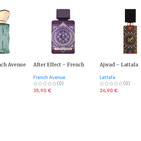
nch Avenue
After Effect – French
Ajwad – Lattafa
Avenue
French Avenue
Lattafa
(0)
(0)
35,90
€
26,90
€