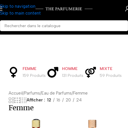
Skip to navigation
Skip to main content
FEMME
HOMME
MIXTE
159 Produits
131 Produits
59 Produits
Accueil
Parfums
Eau de Parfums
Femme
Afficher
12
16
20
24
Femme