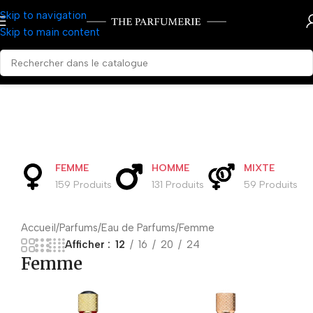
Skip to navigation
Skip to main content
FEMME
HOMME
MIXTE
159 Produits
131 Produits
59 Produits
Accueil
Parfums
Eau de Parfums
Femme
Afficher
12
16
20
24
Femme