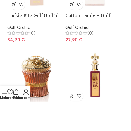
Cookie Bite Gulf Orchid
Cotton Candy – Gulf
Orchid
Gulf Orchid
Gulf Orchid
(0)
(0)
34,90
€
27,90
€
Menu
Favoris
Panier
Mon compte
Creamy Biscuit – Paris
December Rose – Paris
Corner
Corner
Paris Corner
Paris Corner
(0)
(0)