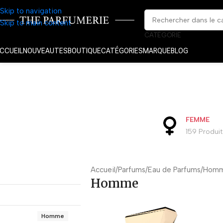
Skip to navigation
Skip to main content
CATÉGORIE
CCUEIL
NOUVEAUTES
BOUTIQUE
CATÉGORIES
MARQUE
BLOG
FEMME
159 Produit
Accueil
Parfums
Eau de Parfums
Hom
Homme
Homme