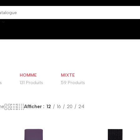
HOMME
MIXTE
s
131 Produits
59 Produits
me
Afficher
12
16
20
24