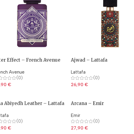
ter Effect – French Avenue
Ajwad – Lattafa
ench Avenue
Lattafa
(0)
(0)
,90
€
26,90
€
a Abiyedh Leather – Lattafa
Arcana – Emir
ttafa
Emir
(0)
(0)
,90
€
27,90
€