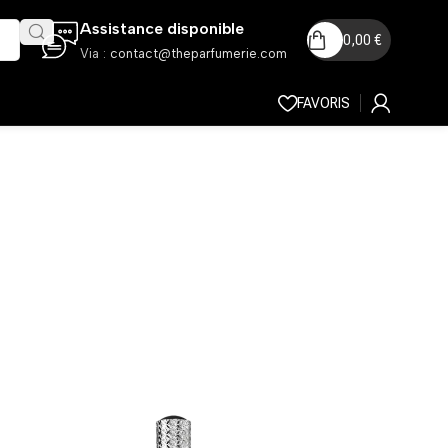
Assistance disponible
0,00
€
Via :
contact@theparfumerie.com
FAVORIS