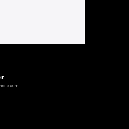
er
merie.com