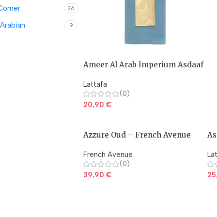
Corner
26
 Arabian
9
Ameer Al Arab Imperium Asdaaf
Lattafa
(0)
20,90
€
Azzure Oud – French Avenue
As
French Avenue
La
(0)
39,90
€
25