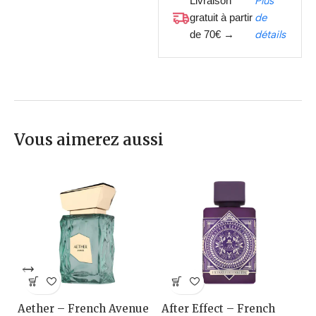
Livraison
Plus
gratuit à partir
de
de 70€ →
détails
Vous aimerez aussi
Aether – French Avenue
After Effect – French
A