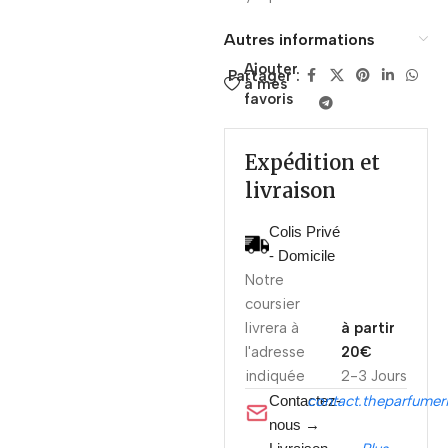
Autres informations
Ajouter
Partager :
à mes
favoris
Expédition et
livraison
Colis Privé
- Domicile
Notre
coursier
livrera à
à partir
l'adresse
20€
indiquée
2-3 Jours
Contactez-
contact.theparfume
nous →