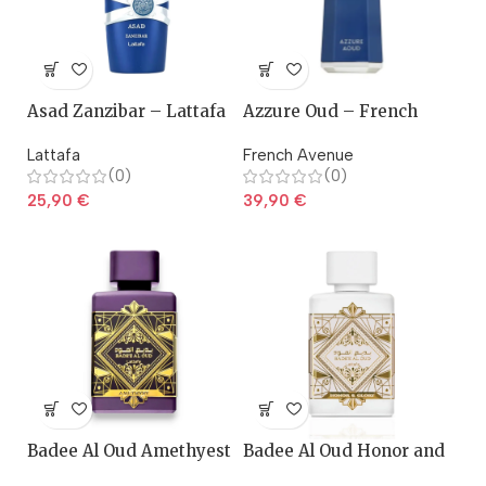
Asad Zanzibar – Lattafa
Azzure Oud – French
Avenue
Lattafa
French Avenue
(0)
(0)
25,90
€
39,90
€
Badee Al Oud Amethyest
Badee Al Oud Honor and
– Lattafa
Glory – Lattafa