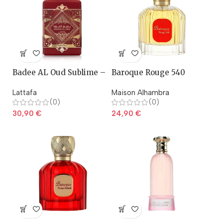
Badee AL Oud Sublime –
Baroque Rouge 540
Lattafa
Lattafa
Maison Alhambra
(0)
(0)
30,90
€
24,90
€