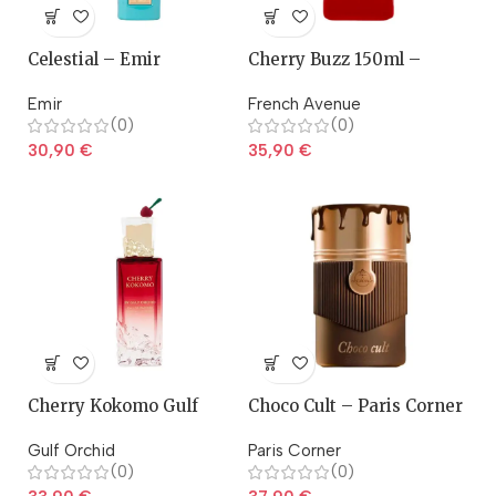
Celestial – Emir
Cherry Buzz 150ml –
Fragrance World
Emir
French Avenue
(0)
(0)
30,90
€
35,90
€
Cherry Kokomo Gulf
Choco Cult – Paris Corner
Orchid
Gulf Orchid
Paris Corner
(0)
(0)