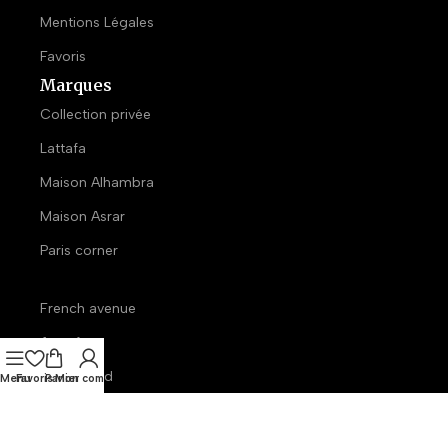
Mentions Légales
Favoris
Marques
Collection privée
Lattafa
Maison Alhambra
Maison Asrar
Paris corner
French avenue
Armaf
Gulf orchid
Menu
Favoris
Panier
Mon compte
Swiss arabian
Ministry of Gourmand