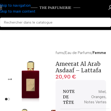
Skip to navigation
Skip to main content
Accueil
Parfums
Eau de Parfums
Femme
Ameerat Al Arab
Asdaaf – Lattafa
20,90
€
NOTE
Miel,
DE
Oranges,
TÊTE
Notes Vertes