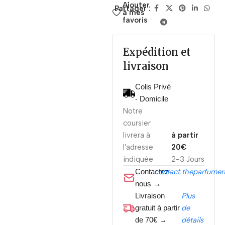
Ajouter
Partager :
à mes
favoris
Expédition et
livraison
Colis Privé
- Domicile
Notre
coursier
livrera à
à partir
l'adresse
20€
indiquée
2-3 Jours
Contactez-
contact.theparfume
nous →
Livraison
Plus
gratuit à partir
de
de 70€ →
détails