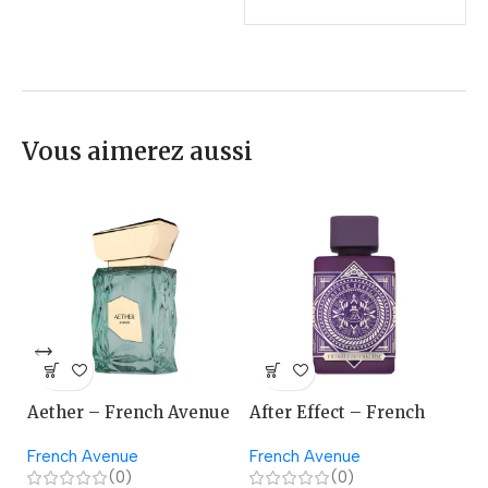
Vous aimerez aussi
Aether – French Avenue
After Effect – French
A
Avenue
French Avenue
French Avenue
La
(0)
(0)