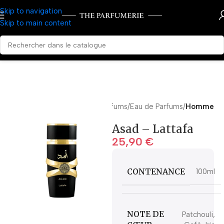
Skip to navigation
Skip to main content
Accueil
Parfums
Eau de Parfums
Homme
Asad – Lattafa
25,90
€
CONTENANCE
100ml
NOTE DE
Patchouli,