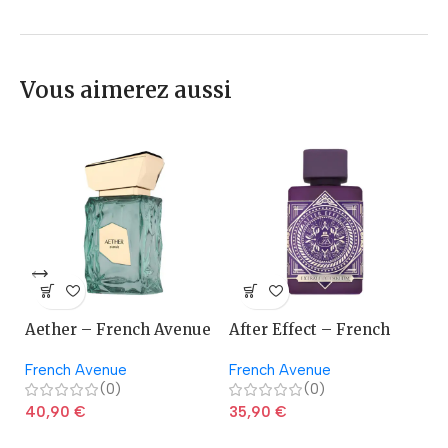
Vous aimerez aussi
Aether – French Avenue
After Effect – French
A
Avenue
French Avenue
French Avenue
La
(0)
(0)
40,90
€
35,90
€
2