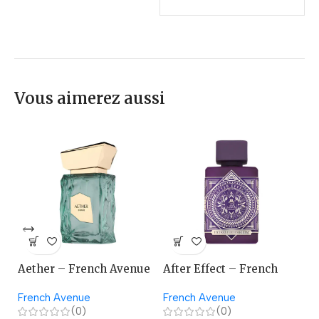
Vous aimerez aussi
Aether – French Avenue
After Effect – French
A
Avenue
French Avenue
French Avenue
La
(0)
(0)