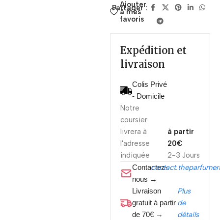
Ajouter
Partager :
à mes
favoris
Expédition et
livraison
Colis Privé
- Domicile
Notre
coursier
livrera à
à partir
l'adresse
20€
indiquée
2-3 Jours
Contactez-
contact.theparfume
nous →
Livraison
Plus
gratuit à partir
de
de 70€ →
détails