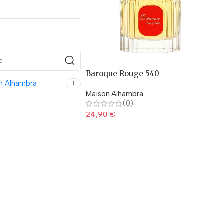
Baroque Rouge 540
n Alhambra
1
Maison Alhambra
(0)
24,90
€