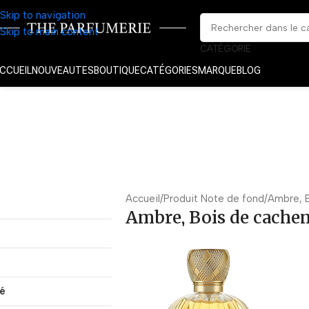
Skip to navigation
Skip to main content
CATÉGORIE
CCUEIL
NOUVEAUTES
BOUTIQUE
CATÉGORIES
MARQUE
BLOG
Accueil
Produit Note de fond
Ambre, B
Ambre, Bois de cache
té