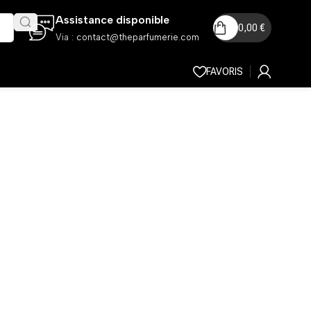
Assistance disponible
0,00
€
Via :
contact@theparfumerie.com
FAVORIS