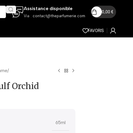
Assistance disponible
0,00
€
Via :
contact@theparfumerie.com
FAVORIS
mme
lf Orchid
65ml