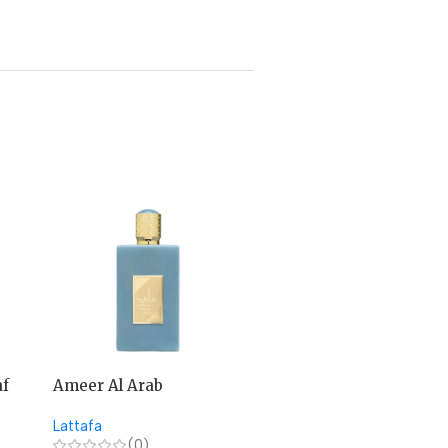
af
Ameer Al Arab
Ameerat Al Arab Asdaaf
Imperium Asdaaf
– Lattafa
Lattafa
Lattafa
(0)
(0)