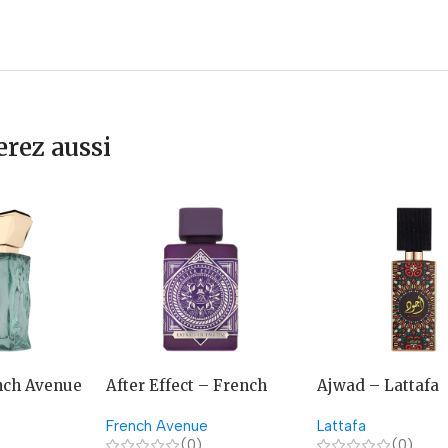
rez aussi
nch Avenue
After Effect – French
Ajwad – Lattafa
Avenue
French Avenue
Lattafa
(0)
(0)