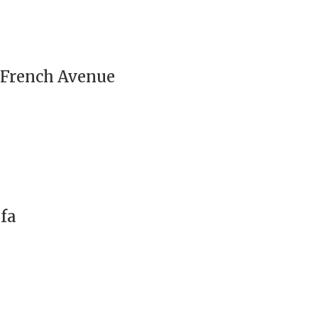
– French Avenue
fa