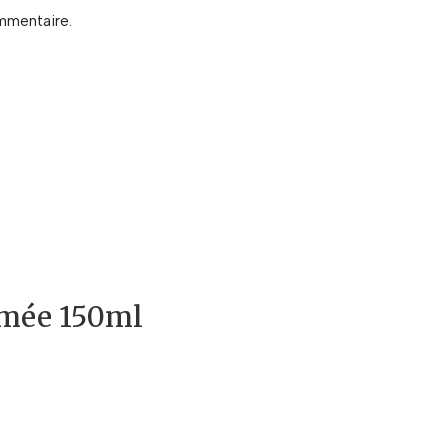
mmentaire.
umée 150ml