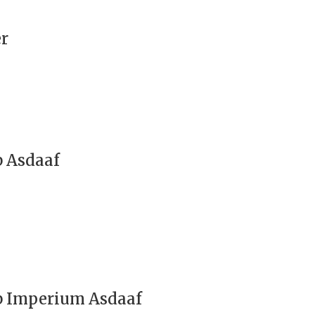
r
b Asdaaf
b Imperium Asdaaf