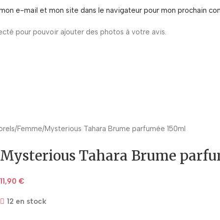
mon e-mail et mon site dans le navigateur pour mon prochain co
cté pour pouvoir ajouter des photos à votre avis.
orels
Femme
Mysterious Tahara Brume parfumée 150ml
Mysterious Tahara Brume parf
11,90
€
12 en stock