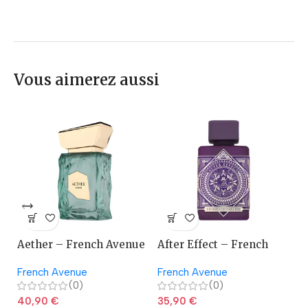
Vous aimerez aussi
Aether – French Avenue
After Effect – French
A
Avenue
French Avenue
French Avenue
La
(0)
(0)
40,90
€
35,90
€
2