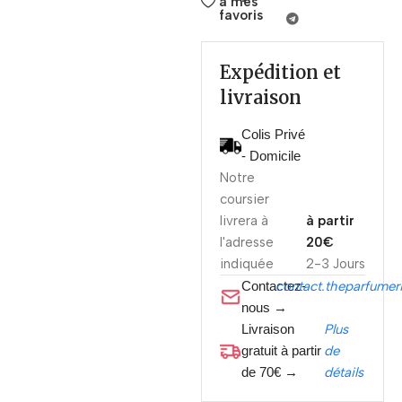
à mes
favoris
Expédition et
livraison
Colis Privé
- Domicile
Notre
coursier
livrera à
à partir
l'adresse
20€
indiquée
2-3 Jours
Contactez-
contact.theparfume
nous →
Livraison
Plus
gratuit à partir
de
de 70€ →
détails