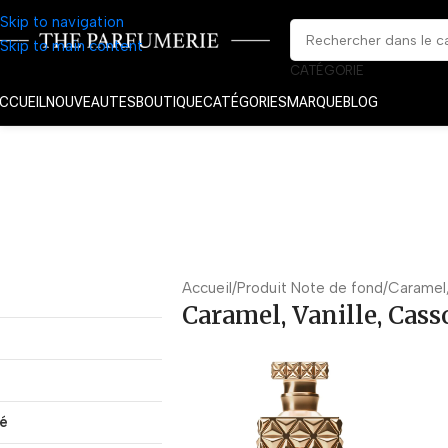
Skip to navigation
Skip to main content
CATÉGORIE
CCUEIL
NOUVEAUTES
BOUTIQUE
CATÉGORIES
MARQUE
BLOG
Accueil
Produit Note de fond
Caramel,
Caramel, Vanille, Cas
té