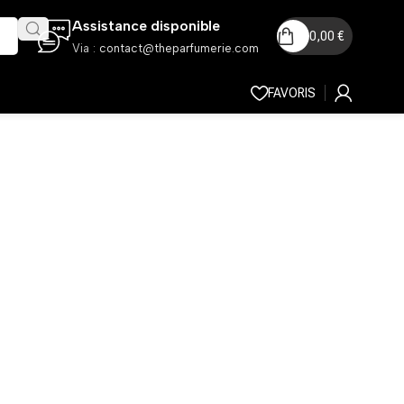
Assistance disponible
0,00
€
Via :
contact@theparfumerie.com
FAVORIS