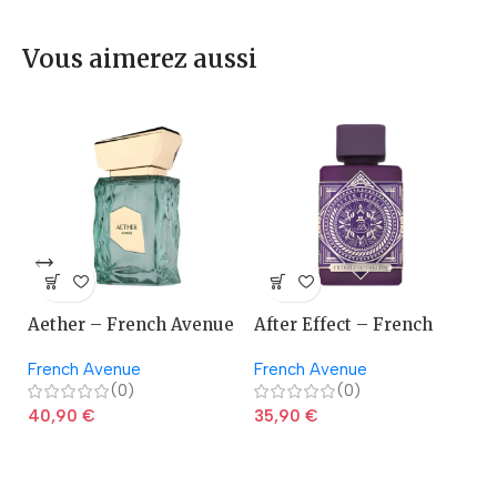
Vous aimerez aussi
Aether – French Avenue
After Effect – French
A
Avenue
French Avenue
French Avenue
La
(0)
(0)
40,90
€
35,90
€
2