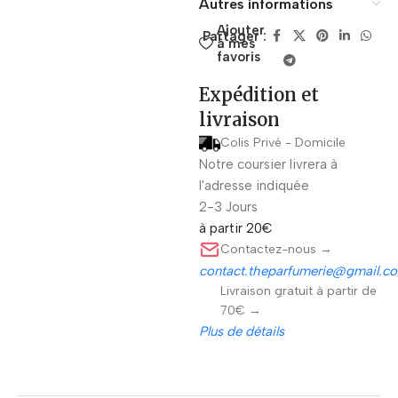
Autres informations
Ajouter
Partager :
à mes
favoris
Expédition et
livraison
Colis Privé - Domicile
Notre coursier livrera à
l'adresse indiquée
2-3 Jours
à partir 20€
Contactez-nous →
contact.theparfumerie@gmail.c
Livraison gratuit à partir de
70€ →
Plus de détails