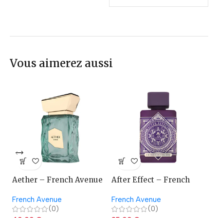
Vous aimerez aussi
Aether – French Avenue
After Effect – French
A
Avenue
French Avenue
French Avenue
La
(0)
(0)