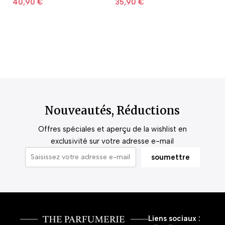
40,90
€
35,90
€
2
Nouveautés, Réductions
Offres spéciales et aperçu de la wishlist en
exclusivité sur votre adresse e-mail
Liens sociaux :