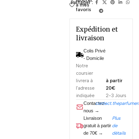
Ajouter
Partager :
à mes
favoris
Expédition et
livraison
Colis Privé
- Domicile
Notre
coursier
livrera à
à partir
l'adresse
20€
indiquée
2-3 Jours
Contactez-
contact.theparfume
nous →
Livraison
Plus
gratuit à partir
de
de 70€ →
détails