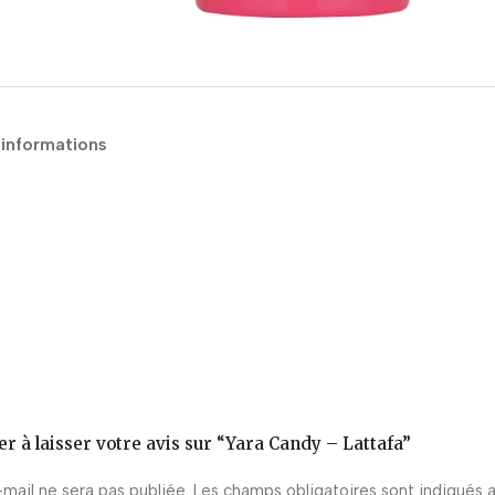
 informations
r à laisser votre avis sur “Yara Candy – Lattafa”
mail ne sera pas publiée.
Les champs obligatoires sont indiqués