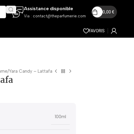
Assistance disponible
0,00
€
Via :
contact@theparfumerie.com
FAVORIS
mme
Yara Candy – Lattafa
afa
100ml