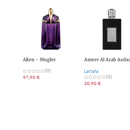
Alien – Mugler
Ameer Al Arab Asda
(0)
Lattafa
(0)
97,90
€
20,90
€