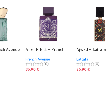
nch Avenue
After Effect – French
Ajwad – Lattafa
Avenue
French Avenue
Lattafa
(0)
(0)
35,90
€
26,90
€