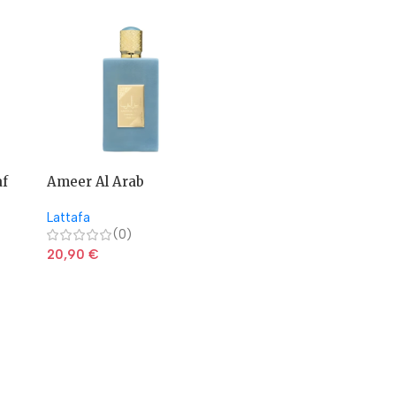
af
Ameer Al Arab
Ameerat Al Arab Asdaaf
Imperium Asdaaf
– Lattafa
Lattafa
Lattafa
(0)
(0)
20,90
€
20,90
€