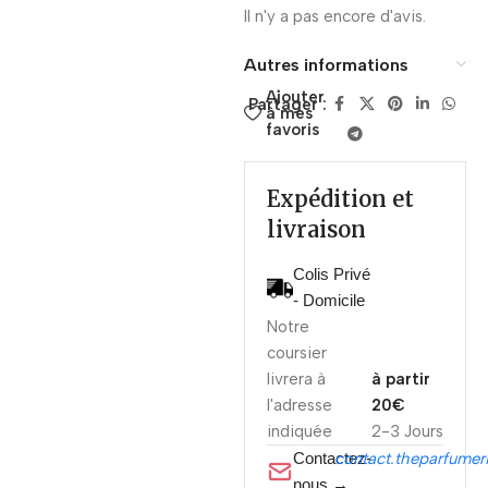
Il n'y a pas encore d'avis.
Autres informations
Ajouter
Partager :
à mes
favoris
Expédition et
livraison
Colis Privé
- Domicile
Notre
coursier
livrera à
à partir
l'adresse
20€
indiquée
2-3 Jours
Contactez-
contact.theparfume
nous →