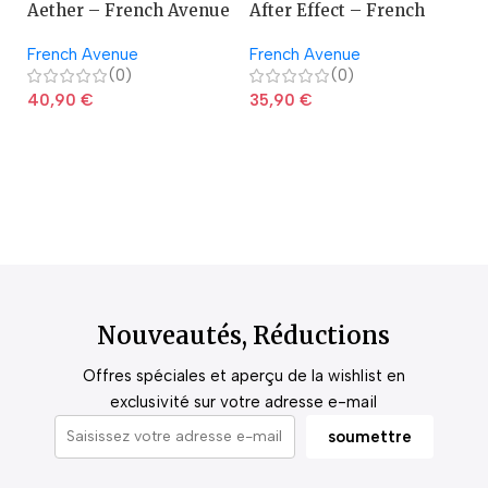
Aether – French Avenue
After Effect – French
A
Avenue
French Avenue
French Avenue
La
(0)
(0)
40,90
€
35,90
€
2
Nouveautés, Réductions
Offres spéciales et aperçu de la wishlist en
exclusivité sur votre adresse e-mail