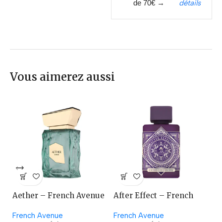
de 70€ →
détails
Vous aimerez aussi
Aether – French Avenue
After Effect – French
A
Avenue
French Avenue
French Avenue
La