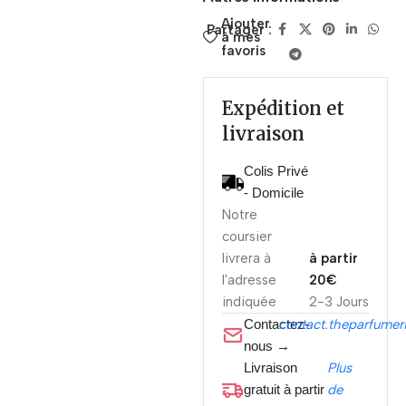
Ajouter
Partager :
à mes
favoris
Expédition et
livraison
Colis Privé
- Domicile
Notre
coursier
livrera à
à partir
l'adresse
20€
indiquée
2-3 Jours
Contactez-
contact.theparfume
nous →
Livraison
Plus
gratuit à partir
de