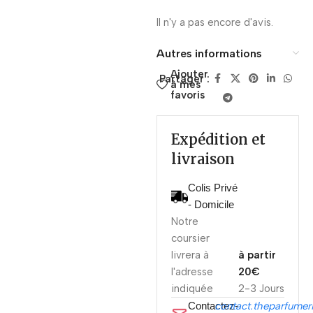
Il n'y a pas encore d'avis.
Autres informations
Ajouter
Partager :
à mes
favoris
Expédition et
livraison
Colis Privé
- Domicile
Notre
coursier
livrera à
à partir
l'adresse
20€
indiquée
2-3 Jours
Contactez-
contact.theparfume