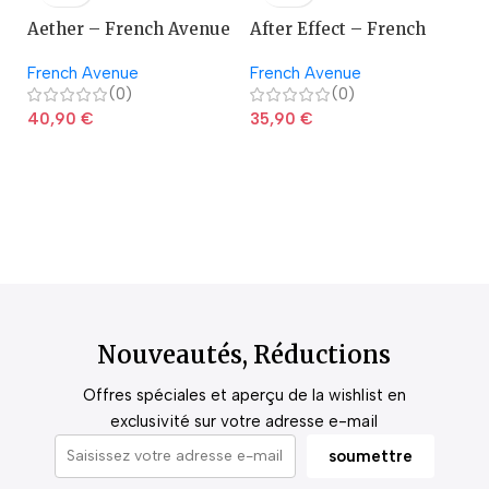
Aether – French Avenue
After Effect – French
A
Avenue
French Avenue
French Avenue
La
(0)
(0)
40,90
€
35,90
€
2
Nouveautés, Réductions
Offres spéciales et aperçu de la wishlist en
exclusivité sur votre adresse e-mail