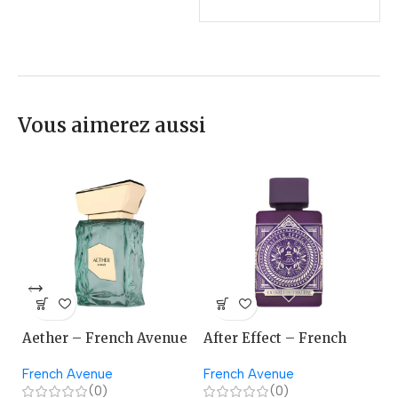
Vous aimerez aussi
Aether – French Avenue
After Effect – French
A
Avenue
French Avenue
French Avenue
La
(0)
(0)