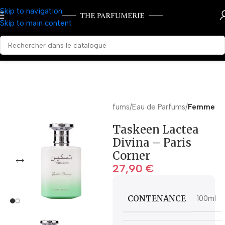
Skip to navigation
Skip to main content
Accueil
Parfums
Eau de Parfums
Femme
Taskeen Lactea
Divina – Paris
Corner
27,90
€
CONTENANCE
100ml