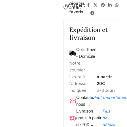
Ajouter
Partager :
à mes
favoris
Expédition et
livraison
Colis Privé
- Domicile
Notre
coursier
livrera à
à partir
l'adresse
20€
indiquée
2-3 Jours
Contactez-
contact.theparfume
nous →
Livraison
Plus
gratuit à partir
de
de 70€ →
détails