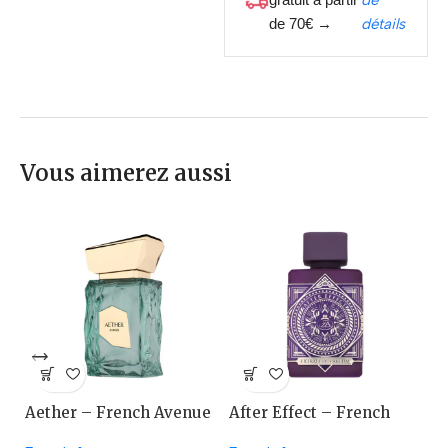
de
de 70€ →
détails
Vous aimerez aussi
Aether – French Avenue
After Effect – French
A
Avenue