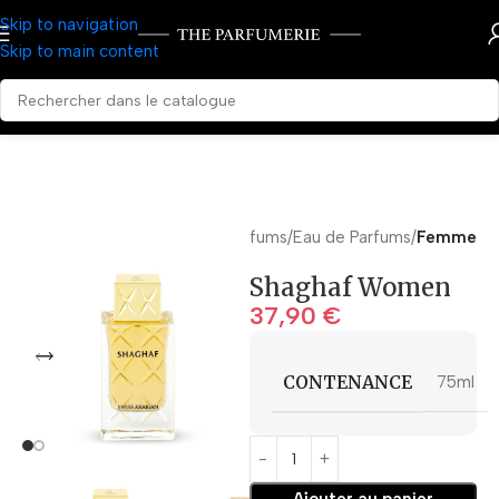
Skip to navigation
Skip to main content
Accueil
Parfums
Eau de Parfums
Femme
Shaghaf Women
37,90
€
CONTENANCE
75ml