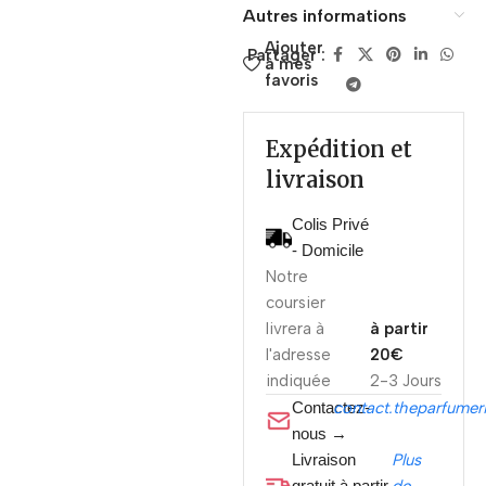
Autres informations
Ajouter
Partager :
à mes
favoris
Expédition et
livraison
Colis Privé
- Domicile
Notre
coursier
livrera à
à partir
l'adresse
20€
indiquée
2-3 Jours
Contactez-
contact.theparfume
nous →
Livraison
Plus
gratuit à partir