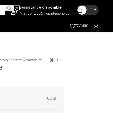
Assistance disponible
0,00
€
Via :
contact@theparfumerie.com
FAVORIS
mme
Sceptre Amazonite
e
100ml