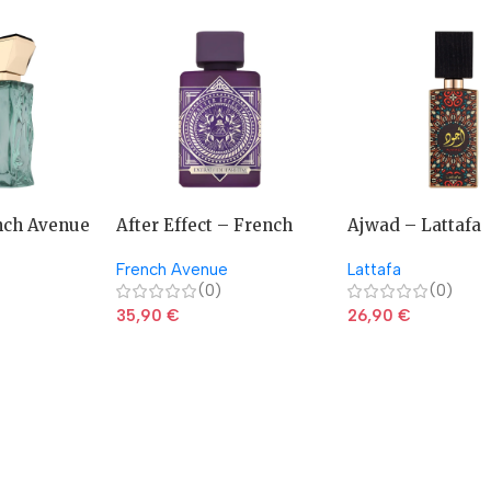
nch Avenue
After Effect – French
Ajwad – Lattafa
Avenue
French Avenue
Lattafa
(0)
(0)
35,90
€
26,90
€