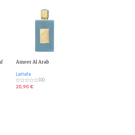
af
Ameer Al Arab
Ameerat Al Arab Asdaaf
Imperium Asdaaf
– Lattafa
Lattafa
Lattafa
(0)
(0)
20,90
€
20,90
€