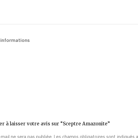
 informations
er à laisser votre avis sur “Sceptre Amazonite”
mail ne sera pas publiée.
Les champs obligatoires sont indiqués