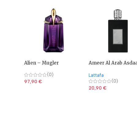
Alien – Mugler
Ameer Al Arab Asda
(0)
Lattafa
(0)
97,90
€
20,90
€