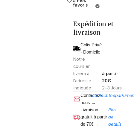
à mes
favoris
Expédition et
livraison
Colis Privé
- Domicile
Notre
coursier
livrera à
à partir
l'adresse
20€
indiquée
2-3 Jours
Contactez-
contact.theparfume
nous →
Livraison
Plus
gratuit à partir
de
de 70€ →
détails