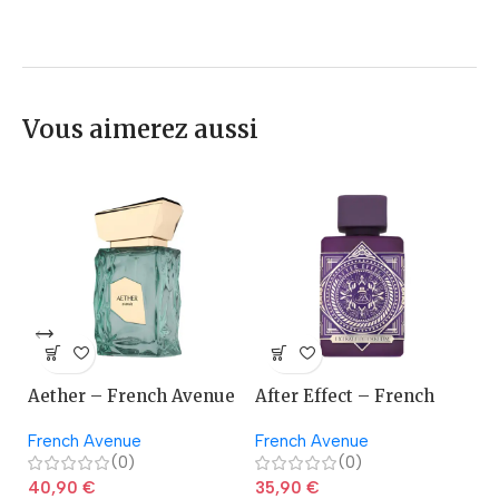
Vous aimerez aussi
Aether – French Avenue
After Effect – French
A
Avenue
French Avenue
French Avenue
La
(0)
(0)
40,90
€
35,90
€
2