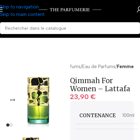
Skip to navigation
Skip to main content
Accueil
Parfums
Eau de Parfums
Femme
Qimmah For
Women – Lattafa
23,90
€
CONTENANCE
100ml