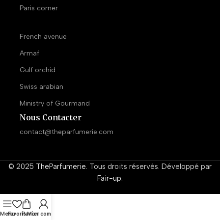
Paris corner
French avenue
Armaf
Gulf orchid
Swiss arabian
Ministry of Gourmand
Nous Contacter
contact@theparfumerie.com
© 2025
TheParfumerie
. Tous droits réservés. Développé par
Fair-up
.
Menu
Favoris
Panier
Mon compte