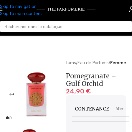
Skip to navigation
Skip to main content
Accueil
Parfums
Eau de Parfums
Femme
Pomegranate –
Gulf Orchid
24,90
€
CONTENANCE
65ml