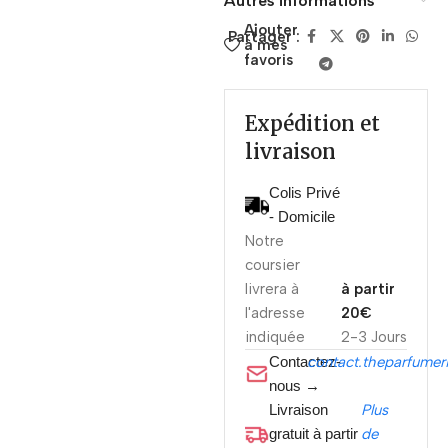
Autres informations
Ajouter
Partager :
à mes
favoris
Expédition et
livraison
Colis Privé
- Domicile
Notre
coursier
livrera à
à partir
l'adresse
20€
indiquée
2-3 Jours
Contactez-
contact.theparfume
nous →
Livraison
Plus
gratuit à partir
de