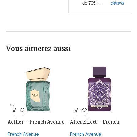
de 70€ →
détails
Vous aimerez aussi
Aether – French Avenue
After Effect – French
A
Avenue
French Avenue
French Avenue
La