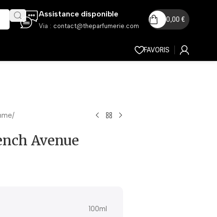
Assistance disponible
0,00
€
Via :
contact@theparfumerie.com
FAVORIS
mme
ench Avenue
100ml