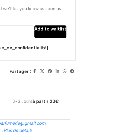
d we'll let you know as soon as
Add to waitlist
que_de_confidentialité]
Partager :
2-3 Jours
à partir 20€
parfumerie@gmail.com
 →
Plus de détails