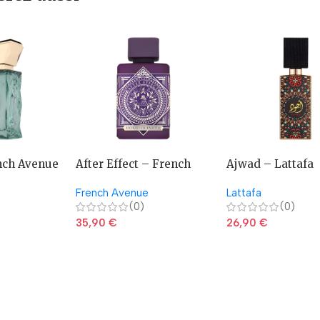
nch Avenue
After Effect – French
Ajwad – Lattafa
Avenue
French Avenue
Lattafa
(0)
(0)
35,90
€
26,90
€