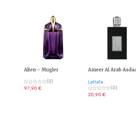
Alien – Mugler
Ameer Al Arab Asda
(0)
Lattafa
(0)
97,90
€
20,90
€