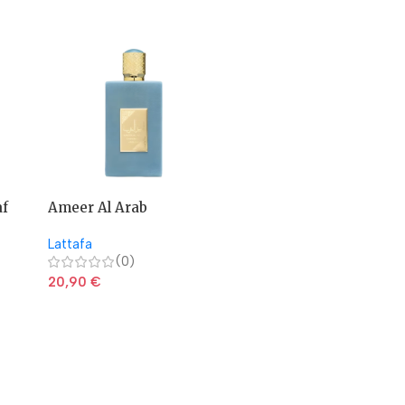
af
Ameer Al Arab
Ameerat Al Arab Asdaaf
Imperium Asdaaf
– Lattafa
Lattafa
Lattafa
(0)
(0)
20,90
€
20,90
€