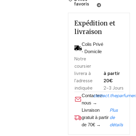
favoris
Expédition et
livraison
Colis Privé
- Domicile
Notre
coursier
livrera à
à partir
l'adresse
20€
indiquée
2-3 Jours
Contactez-
contact.theparfume
nous →
Livraison
Plus
gratuit à partir
de
de 70€ →
détails