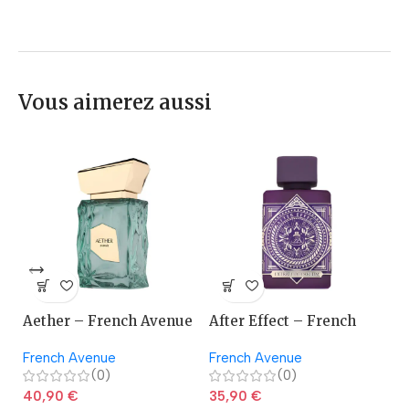
Vous aimerez aussi
Aether – French Avenue
After Effect – French
A
Avenue
French Avenue
French Avenue
La
(0)
(0)
40,90
€
35,90
€
2