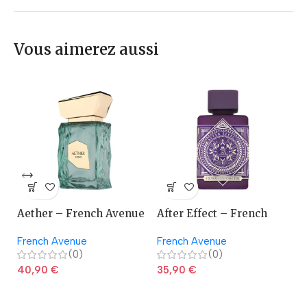
Vous aimerez aussi
Aether – French Avenue
After Effect – French
A
Avenue
French Avenue
French Avenue
La
(0)
(0)
40,90
€
35,90
€
2