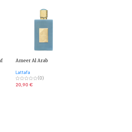
af
Ameer Al Arab
Ameerat Al Arab Asdaaf
Imperium Asdaaf
– Lattafa
Lattafa
Lattafa
(0)
(0)
20,90
€
20,90
€