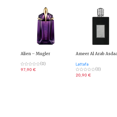
Alien – Mugler
Ameer Al Arab Asda
(0)
Lattafa
(0)
97,90
€
20,90
€