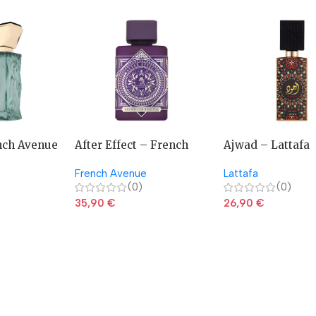
nch Avenue
After Effect – French
Ajwad – Lattafa
Avenue
French Avenue
Lattafa
(0)
(0)
35,90
€
26,90
€