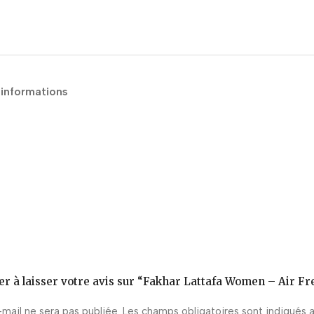
 informations
er à laisser votre avis sur “Fakhar Lattafa Women – Air F
mail ne sera pas publiée.
Les champs obligatoires sont indiqués