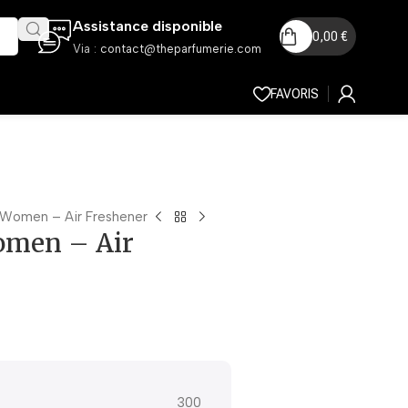
Assistance disponible
0,00
€
Via :
contact@theparfumerie.com
FAVORIS
a Women – Air Freshener
omen – Air
300