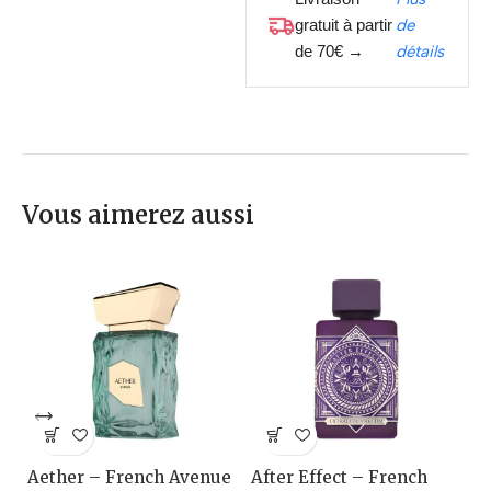
gratuit à partir
de
de 70€ →
détails
Vous aimerez aussi
Aether – French Avenue
After Effect – French
A