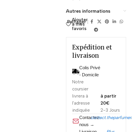
Autres informations
Ajouter
Partager :
à mes
favoris
Expédition et
livraison
Colis Privé
- Domicile
Notre
coursier
livrera à
à partir
l'adresse
20€
indiquée
2-3 Jours
Contactez-
contact.theparfume
nous →
Livraison
Plus