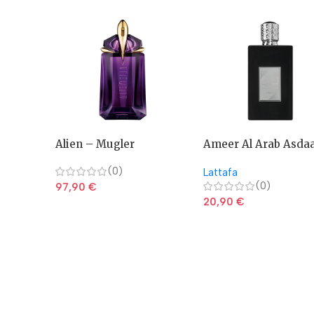
Alien – Mugler
Ameer Al Arab Asda
(0)
Lattafa
(0)
97,90
€
20,90
€