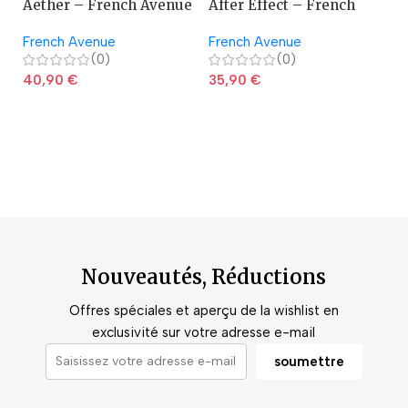
Aether – French Avenue
After Effect – French
A
Avenue
French Avenue
French Avenue
La
(0)
(0)
40,90
€
35,90
€
2
Nouveautés, Réductions
Offres spéciales et aperçu de la wishlist en
exclusivité sur votre adresse e-mail