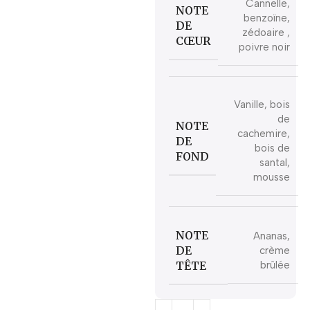
Cannelle,
NOTE
benzoïne,
DE
zédoaire ,
CŒUR
poivre noir
Vanille, bois
de
NOTE
cachemire,
DE
bois de
FOND
santal,
mousse
NOTE
Ananas,
DE
crème
TÊTE
brûlée