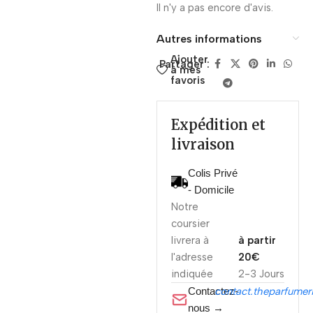
Il n'y a pas encore d'avis.
Autres informations
Ajouter
Partager :
à mes
favoris
Expédition et
livraison
Colis Privé
- Domicile
Notre
coursier
livrera à
à partir
l'adresse
20€
indiquée
2-3 Jours
Contactez-
contact.theparfume
nous →