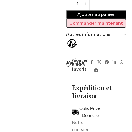
Ajouter au panier
Commander maintenant
Autres informations
Ajouter
Partager :
à mes
favoris
Expédition et
livraison
Colis Privé
- Domicile
Notre
coursier