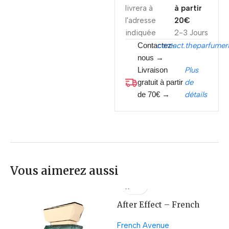
livrera à
à partir
l'adresse
20€
indiquée
2-3 Jours
Contactez-
contact.theparfume
nous →
Livraison
Plus
gratuit à partir
de
de 70€ →
détails
Vous aimerez aussi
After Effect – French
Avenue
French Avenue