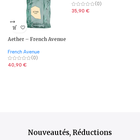
(0)
35,90
€
Aether – French Avenue
A
French Avenue
La
(0)
40,90
€
2
Nouveautés, Réductions