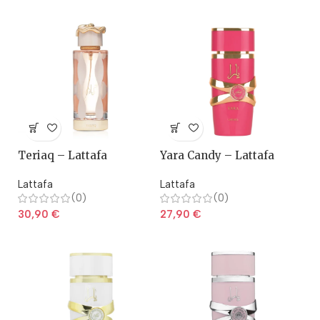
Teriaq – Lattafa
Yara Candy – Lattafa
Lattafa
Lattafa
(0)
(0)
30,90
€
27,90
€