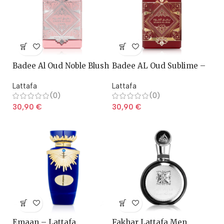
Badee Al Oud Noble Blush
Badee AL Oud Sublime –
– Lattafa
Lattafa
Lattafa
Lattafa
(0)
(0)
30,90
€
30,90
€
Emaan – Lattafa
Fakhar Lattafa Men