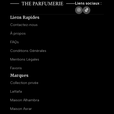
Liens sociaux :
Liens Rapides
Contactez-nous
À propos
FAQs
Conditions Générales
Mentions Légales
Favoris
Marques
Collection privée
Lattafa
Maison Alhambra
Maison Asrar