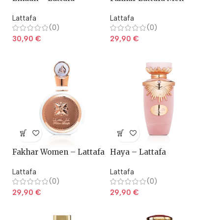
Lattafa
Lattafa
(0)
(0)
30,90
€
29,90
€
Fakhar Women – Lattafa
Haya – Lattafa
Lattafa
Lattafa
(0)
(0)
29,90
€
29,90
€