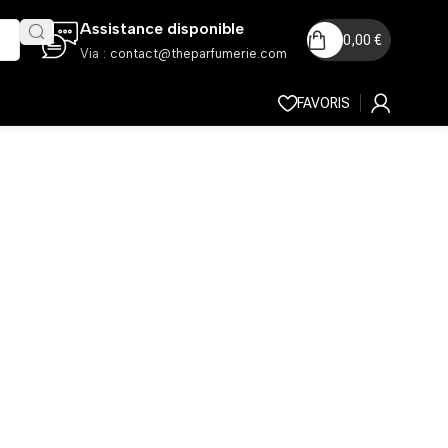
Assistance disponible
0,00
€
Via :
contact@theparfumerie.com
FAVORIS