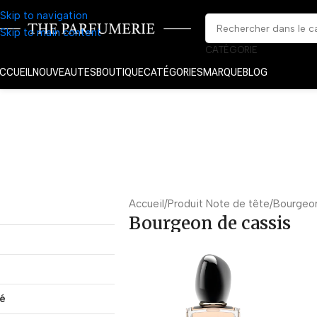
Skip to navigation
Skip to main content
CATÉGORIE
CCUEIL
NOUVEAUTES
BOUTIQUE
CATÉGORIES
MARQUE
BLOG
Accueil
Produit Note de tête
Bourgeon
Bourgeon de cassis
té