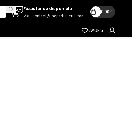
Assistance disponible
0,00
€
Via :
contact@theparfumerie.com
FAVORIS