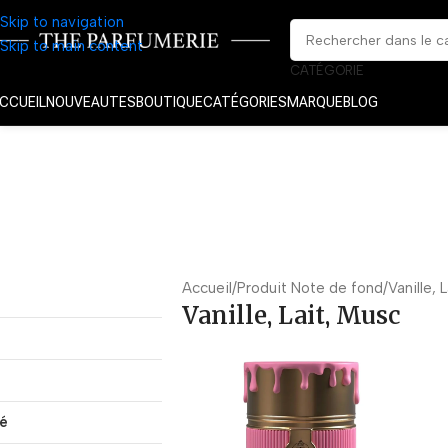
Skip to navigation
Skip to main content
CATÉGORIE
CCUEIL
NOUVEAUTES
BOUTIQUE
CATÉGORIES
MARQUE
BLOG
Accueil
Produit Note de fond
Vanille, 
Vanille, Lait, Musc
té