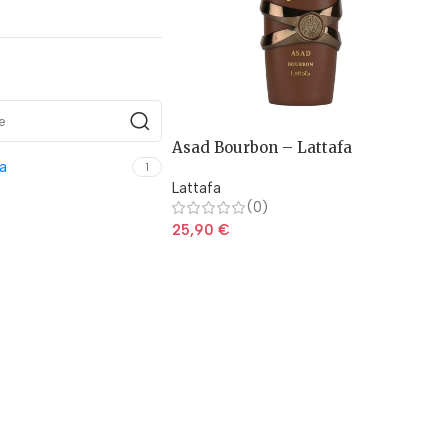
Asad Bourbon – Lattafa
a
1
Lattafa
(0)
25,90
€