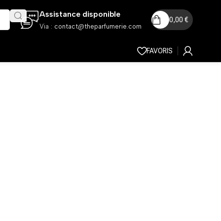
Assistance disponible
0,00
€
Via :
contact@theparfumerie.com
FAVORIS