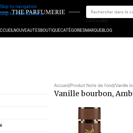
Skip to navigation
Skip to main content
CATÉGORIE
CCUEIL
NOUVEAUTES
BOUTIQUE
CATÉGORIES
MARQUE
BLOG
Accueil
Produit Note de fond
Vanille 
Vanille bourbon, Ambr
té