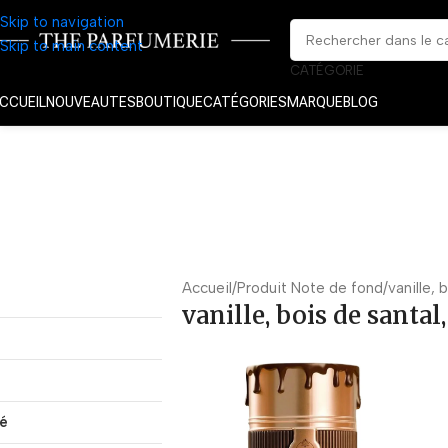
Skip to navigation
Skip to main content
CATÉGORIE
CCUEIL
NOUVEAUTES
BOUTIQUE
CATÉGORIES
MARQUE
BLOG
Accueil
Produit Note de fond
vanille, 
vanille, bois de santal
té