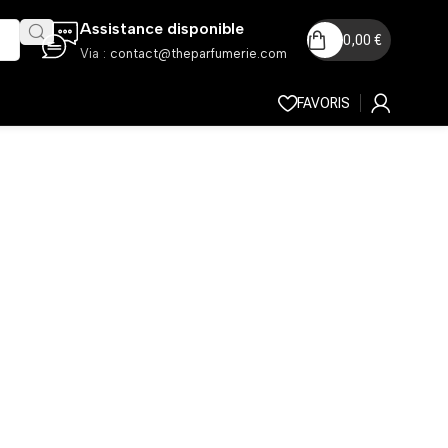
Assistance disponible
0,00
€
Via :
contact@theparfumerie.com
FAVORIS