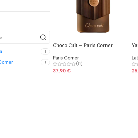
Choco Cult – Paris Corner
Ya
a
1
Paris Corner
La
Corner
1
(0)
37,90
€
25