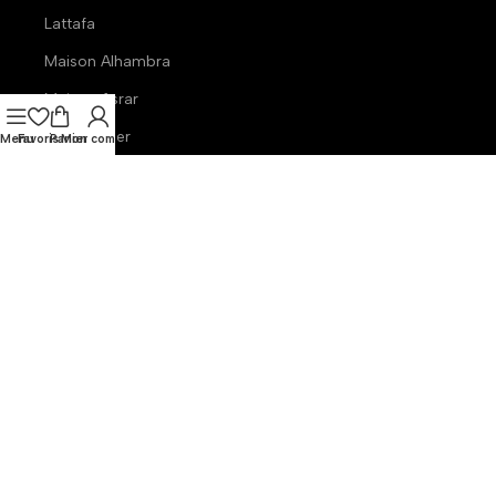
Lattafa
Maison Alhambra
Maison Asrar
Paris corner
Menu
Favoris
Panier
Mon compte
French avenue
Armaf
Gulf orchid
Swiss arabian
Ministry of Gourmand
Nous Contacter
contact@theparfumerie.com
© 2025
TheParfumerie
. Tous droits réservés. Développé par