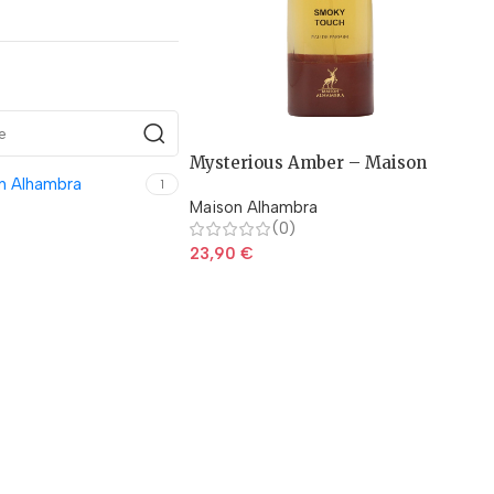
Mysterious Amber – Maison
n Alhambra
Alhambra
1
Maison Alhambra
(0)
23,90
€