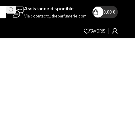
Assistance disponible
0,00
€
Via :
contact@theparfumerie.com
FAVORIS