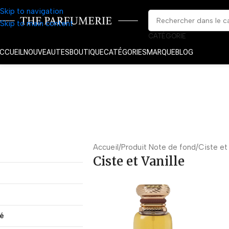
Skip to navigation
Skip to main content
CATÉGORIE
CCUEIL
NOUVEAUTES
BOUTIQUE
CATÉGORIES
MARQUE
BLOG
Accueil
Produit Note de fond
Ciste et 
Ciste et Vanille
té