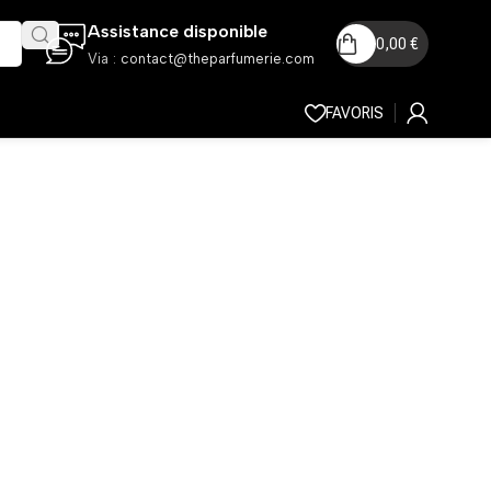
Assistance disponible
0,00
€
Via :
contact@theparfumerie.com
FAVORIS