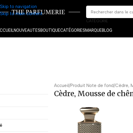
Skip to navigation
Skip to main content
CATÉGORIE
CCUEIL
NOUVEAUTES
BOUTIQUE
CATÉGORIES
MARQUE
BLOG
Accueil
Produit Note de fond
Cèdre, M
Cèdre, Mousse de chêne
té