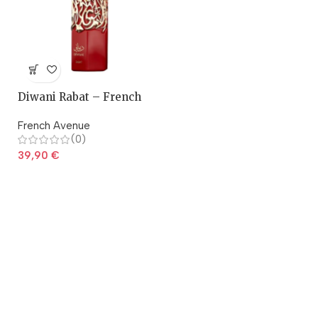
Diwani Rabat – French
Avenue
French Avenue
(0)
39,90
€