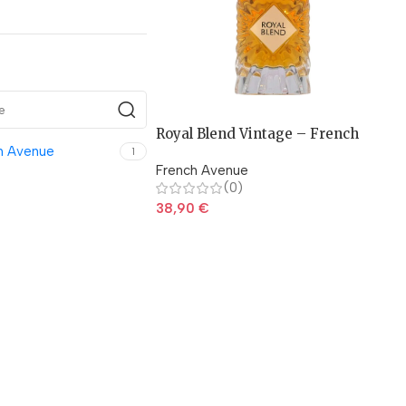
Royal Blend Vintage – French
h Avenue
Avenue
1
French Avenue
(0)
38,90
€