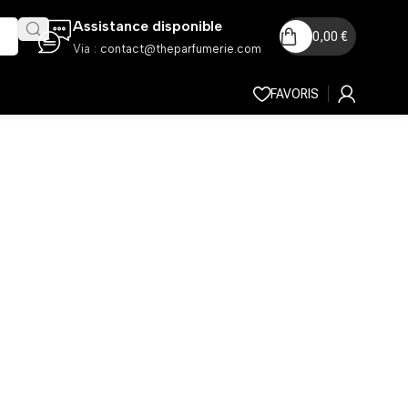
Assistance disponible
0,00
€
Via :
contact@theparfumerie.com
FAVORIS