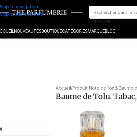
Skip to navigation
Skip to main content
CATÉGORIE
CCUEIL
NOUVEAUTES
BOUTIQUE
CATÉGORIES
MARQUE
BLOG
Accueil
Produit Note de fond
Baume de
Baume de Tolu, Tabac,
té