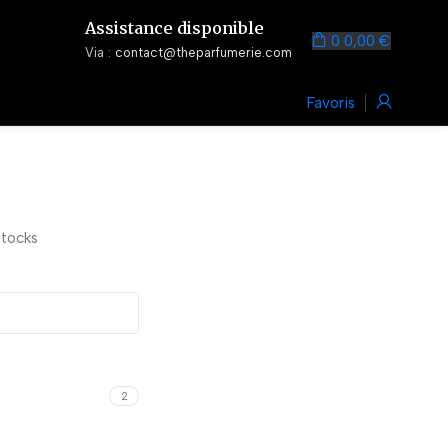
Assistance disponible
0
0,00
€
Via :
contact@theparfumerie.com
Favoris
stocks
2