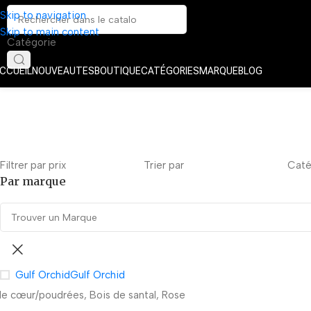
Skip to navigation
Skip to main content
Catégorie
CCUEIL
NOUVEAUTES
BOUTIQUE
CATÉGORIES
MARQUE
BLOG
Filtrer par prix
Trier par
Caté
Par marque
Gulf Orchid
Gulf Orchid
de cœur
poudrées, Bois de santal, Rose