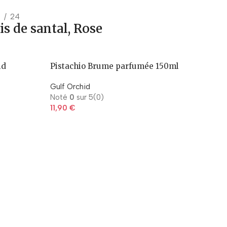
0
24
s de santal, Rose
id
Pistachio Brume parfumée 150ml
Gulf Orchid
Noté
0
sur 5
(0)
11,90
€