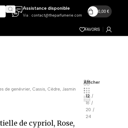
Assistance disponible
0,00
€
Via :
contact@theparfumerie.com
FAVORIS
Afficher
ies de genévrier, Cassis, Cèdre, Jasmin
12
16
20
24
tielle de cypriol, Rose,