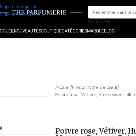
Skip to navigation
Skip to main content
CATÉGORIE
CCUEIL
NOUVEAUTES
BOUTIQUE
CATÉGORIES
MARQUE
BLOG
Accueil
Produit Note de cœur
Poivre rose, Vétiver, Huile essentielle
té
Poivre rose, Vétiver, H