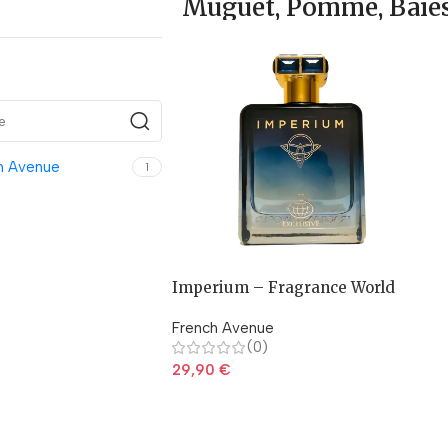
Muguet, Pomme, Baies 
h Avenue
1
Imperium – Fragrance World
French Avenue
(0)
29,90
€