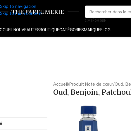
Skip to navigation
Skip to main content
CATÉGORIE
CCUEIL
NOUVEAUTES
BOUTIQUE
CATÉGORIES
MARQUE
BLOG
Accueil
Produit Note de cœur
Oud, Ben
Oud, Benjoin, Patchou
té