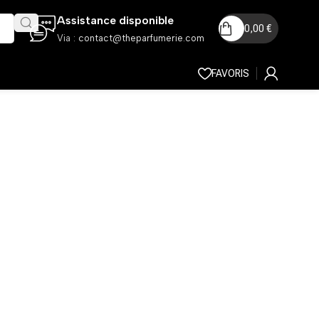
Assistance disponible
0,00
€
Via :
contact@theparfumerie.com
FAVORIS