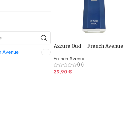
Azzure Oud – French Avenue
h Avenue
1
French Avenue
(0)
39,90
€