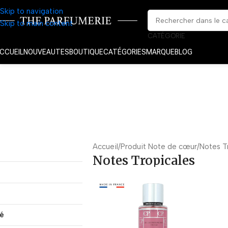
Skip to navigation
Skip to main content
CATÉGORIE
CCUEIL
NOUVEAUTES
BOUTIQUE
CATÉGORIES
MARQUE
BLOG
Accueil
Produit Note de cœur
Notes T
Notes Tropicales
té