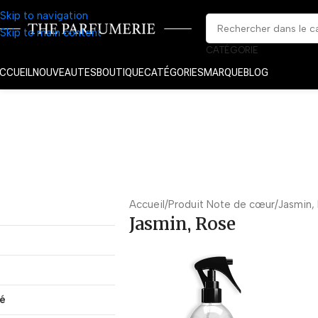
Skip to navigation
Skip to main content
CATÉGORIE
CCUEIL
NOUVEAUTES
BOUTIQUE
CATÉGORIES
MARQUE
BLOG
Accueil
Produit Note de cœur
Jasmin,
Jasmin, Rose
té