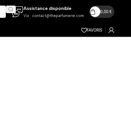
Assistance disponible
0,00
€
Via :
contact@theparfumerie.com
FAVORIS