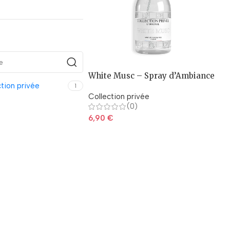
White Musc – Spray d’Ambiance
tion privée
1
Collection privée
(0)
6,90
€